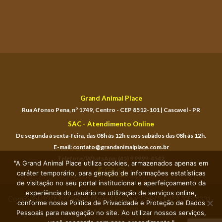
Grand Animal Place
Rua Afonso Pena, nº 1749, Centro - CEP 8512-101 | Cascavel - PR
SAC - Atendimento Online
De segunda à sexta-feira, das 08h às 12h e aos sabádos das 08h às 12h.
E-mail: contato@grandanimalplace.com.br
Telefone/WhatsApp: (45) 9 9999-4542
"A Grand Animal Place utiliza cookies, armazenados apenas em
caráter temporário, para geração de informações estatísticas
de visitação no seu portal institucional e aperfeiçoamento da
experiência do usuário na utilização de serviços online,
Copyright 2026 ©
Grand Animal Place
• CNPJ 21.828.337/0001-
conforme nossa Política de Privacidade e Proteção de Dados
61 • Cascavel-PR
Pessoais para navegação no site. Ao utilizar nossos serviços,