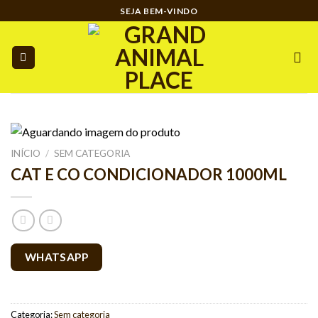
Ir
SEJA BEM-VINDO
para
o
conteúdo
INÍCIO
/
SEM CATEGORIA
CAT E CO CONDICIONADOR 1000ML
WHATSAPP
Categoria:
Sem categoria