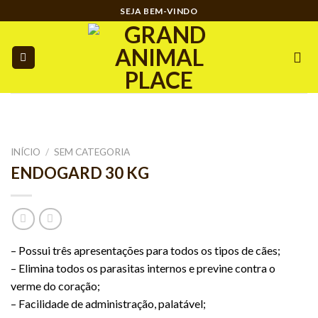
Ir
SEJA BEM-VINDO
para
o
conteúdo
INÍCIO
/
SEM CATEGORIA
ENDOGARD 30 KG
– Possui três apresentações para todos os tipos de cães;
– Elimina todos os parasitas internos e previne contra o
verme do coração;
– Facilidade de administração, palatável;