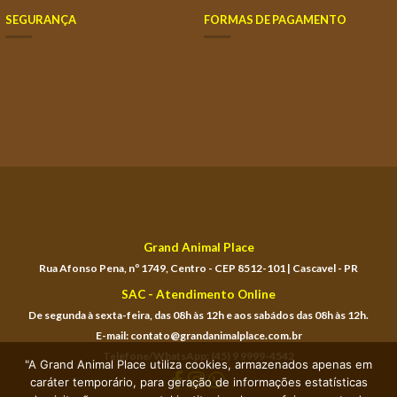
SEGURANÇA
FORMAS DE PAGAMENTO
Grand Animal Place
Rua Afonso Pena, nº 1749, Centro - CEP 8512-101 | Cascavel - PR
SAC - Atendimento Online
De segunda à sexta-feira, das 08h às 12h e aos sabádos das 08h às 12h.
E-mail: contato@grandanimalplace.com.br
Telefone/WhatsApp: (45) 9 9999-4542
"A Grand Animal Place utiliza cookies, armazenados apenas em
caráter temporário, para geração de informações estatísticas