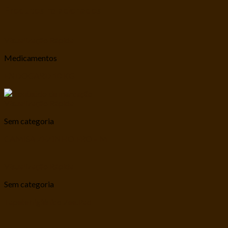
Produtos relacionados
Visualização Rápida
Medicamentos
ENDOGARD 10 KG
Visualização Rápida
Sem categoria
CAMISA ZEZINHO FRO – M
Visualização Rápida
Sem categoria
Tapete higiênico Zee.Pad