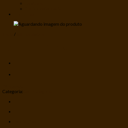
DayCare
Clínica Veterinária
Franquias
Início
/
Sem categoria
CAT E CO SHAMPOO NEUTRO
WhatsApp
Categoria:
Sem categoria
Avaliações (0)