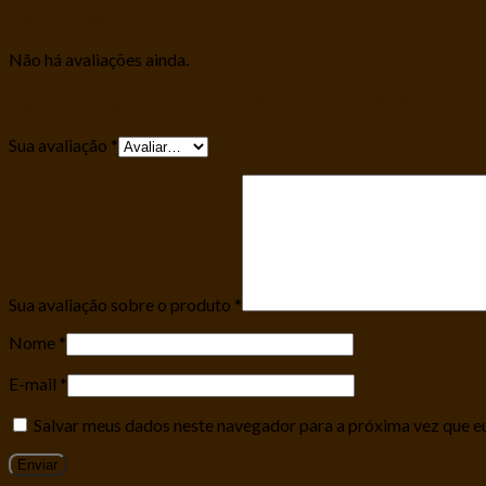
Avaliações
Não há avaliações ainda.
Seja o primeiro a avaliar “CAT E CO SHAMPOO N
Sua avaliação
*
Sua avaliação sobre o produto
*
Nome
*
E-mail
*
Salvar meus dados neste navegador para a próxima vez que e