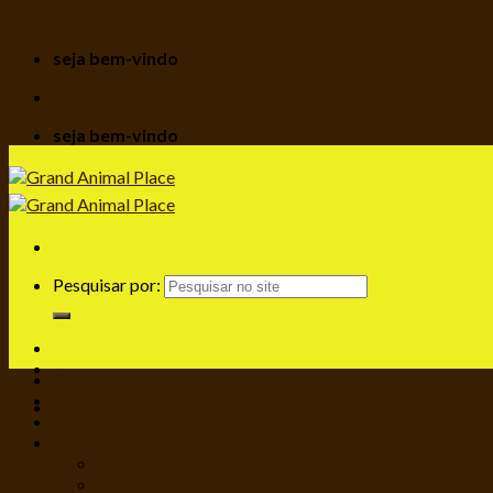
Ir para o conteúdo
seja bem-vindo
seja bem-vindo
Pesquisar por:
Home
Cães
Gatos
Serviços
Banho e Tosa
Hotel Resort Canino