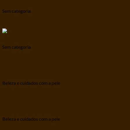
Visualização Rápida
Sem categoria
COMEDOURO ZOOZ PETS SNOOPY QUADPINK PARA CÃE
Visualização Rápida
Sem categoria
TSHIRT CALIFORNIA CINZA MESCLA P
Visualização Rápida
Beleza e cuidados com a pele
Máscara Pet Smack Power Hidratação para Pele e Pelagem 20m
Visualização Rápida
Beleza e cuidados com a pele
Spray Desodorizante – Pet Head Poof! – Yummy Orange