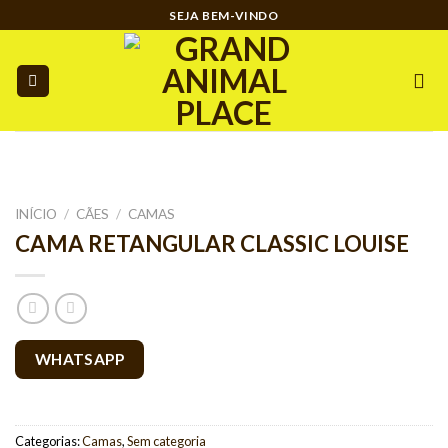
Ir
SEJA BEM-VINDO
para
o
conteúdo
INÍCIO
/
CÃES
/
CAMAS
CAMA RETANGULAR CLASSIC LOUISE
WHATSAPP
Categorias:
Camas
,
Sem categoria