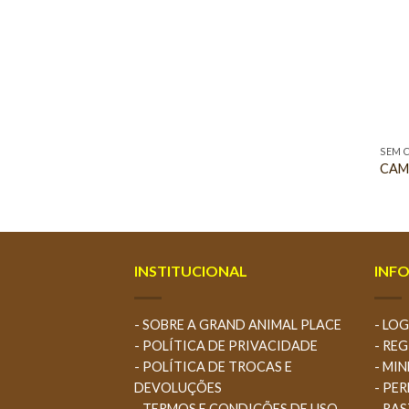
SEM 
CAM
INSTITUCIONAL
INF
- SOBRE A GRAND ANIMAL PLACE
- LOG
- POLÍTICA DE PRIVACIDADE
- RE
- POLÍTICA DE TROCAS E
- MI
DEVOLUÇÕES
- PE
- TERMOS E CONDIÇÕES DE USO
- RA