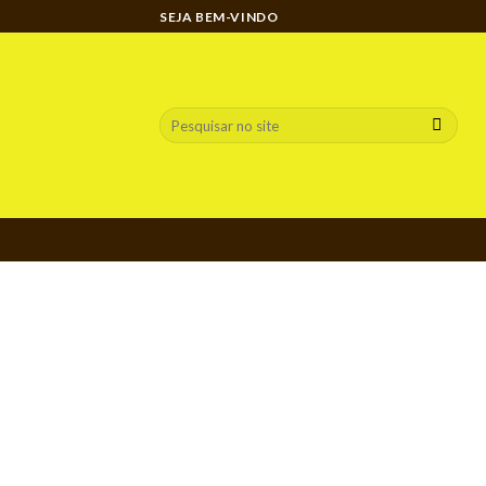
Ir
SEJA BEM-VINDO
para
o
conteúdo
Pesquisar
por: