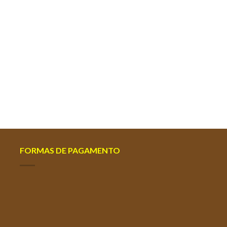
BELEZA E CUIDADOS 
Sebolytic Shampo
FORMAS DE PAGAMENTO