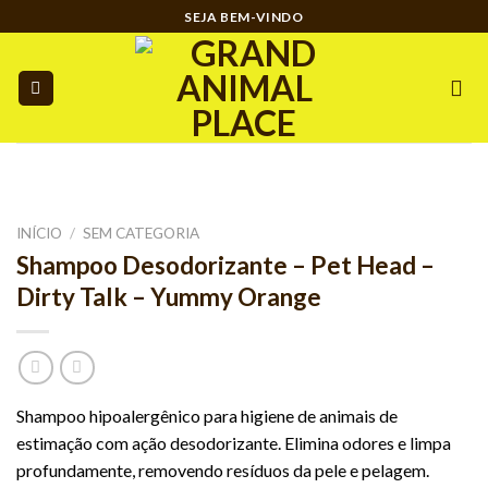
Ir
SEJA BEM-VINDO
para
o
conteúdo
INÍCIO
/
SEM CATEGORIA
Shampoo Desodorizante – Pet Head –
Dirty Talk – Yummy Orange
Shampoo hipoalergênico para higiene de animais de
estimação com ação desodorizante. Elimina odores e limpa
profundamente, removendo resíduos da pele e pelagem.