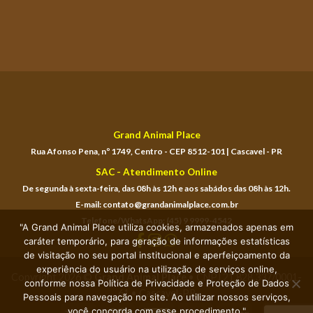
Grand Animal Place
Rua Afonso Pena, nº 1749, Centro - CEP 8512-101 | Cascavel - PR
SAC - Atendimento Online
De segunda à sexta-feira, das 08h às 12h e aos sabádos das 08h às 12h.
E-mail: contato@grandanimalplace.com.br
Telefone/WhatsApp: (45) 9 9999-4542
"A Grand Animal Place utiliza cookies, armazenados apenas em
caráter temporário, para geração de informações estatísticas
de visitação no seu portal institucional e aperfeiçoamento da
experiência do usuário na utilização de serviços online,
Copyright 2026 ©
Grand Animal Place
• CNPJ 21.828.337/0001-
conforme nossa Política de Privacidade e Proteção de Dados
61 • Cascavel-PR
Pessoais para navegação no site. Ao utilizar nossos serviços,
você concorda com esse procedimento."