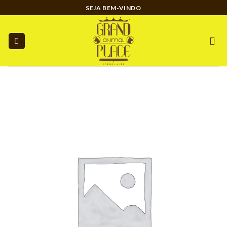
Ir
SEJA BEM-VINDO
para
o
conteúdo