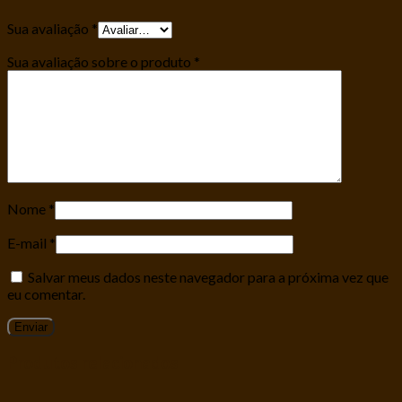
Sua avaliação
*
Sua avaliação sobre o produto
*
Nome
*
E-mail
*
Salvar meus dados neste navegador para a próxima vez que
eu comentar.
Produtos relacionados