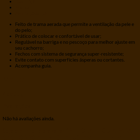
Descrição
Marca
Avaliações (0)
Feito de trama aerada que permite a ventilação da pele e
do pelo;
Prático de colocar e confortável de usar;
Regulável na barriga e no pescoço para melhor ajuste em
seu cachorro;
Fechos com sistema de segurança super-resistente;
Evite contato com superfícies ásperas ou cortantes.
Acompanha guia.
Marca
Zeedog
Avaliações
Não há avaliações ainda.
Seja o primeiro a avaliar “PEITORAL E GUIA PARA
CACHORRO AIR MESH AJUSTAVEL FRITZ P”