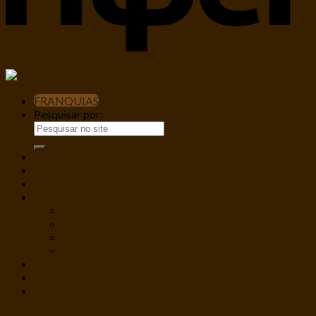
FRANQUIAS
Pesquisar por:
Home
Cães
Gatos
Serviços
Banho e Tosa
Hotel Resort Canino
DayCare
Clínica Veterinária
Franquias
Entrar