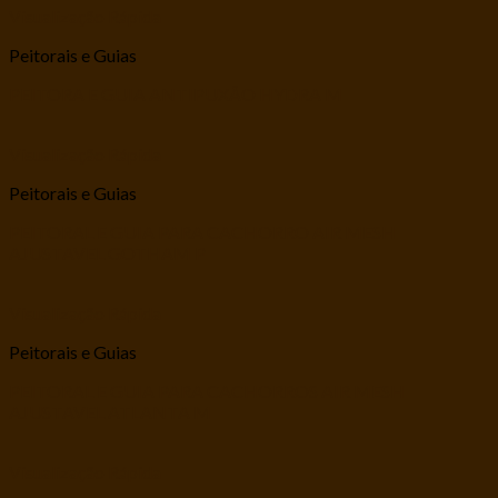
Visualização Rápida
Peitorais e Guias
PEITORA E GUIA ANTIPUXÃO HYDRA M
Visualização Rápida
Peitorais e Guias
PEITORAL E GUIA PARA CACHORRO AIR MESH
AJUSTAVEL GOTHAM P
Visualização Rápida
Peitorais e Guias
PEITORAL E GUIA PARA CACHORROS AIR MESH
AJUSTAVEL ATLANTA M
Visualização Rápida