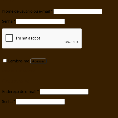
Entrar
Nome de usuário ou e-mail
*
Senha
*
Lembre-me
Acessar
Perdeu sua senha?
Cadastre-se
Endereço de e-mail
*
Senha
*