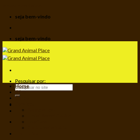
Ir para o conteúdo
seja bem-vindo
seja bem-vindo
Pesquisar por:
Home
Cães
Gatos
Serviços
Banho e Tosa
Hotel Resort Canino
DayCare
Clínica Veterinária
Franquias