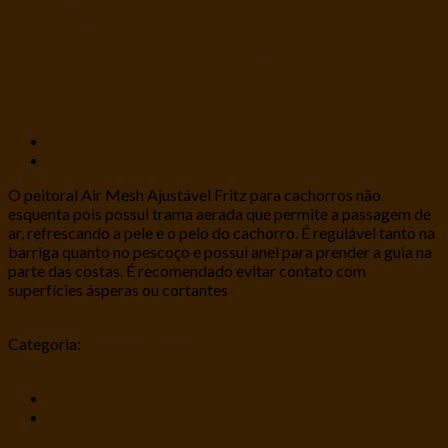
PEITORAL E GUIA PARA
CACHORRO AIR MESH
AJUSTAVEL FRITZ P
O peitoral Air Mesh Ajustável Fritz para cachorros não
esquenta pois possui trama aerada que permite a passagem de
ar, refrescando a pele e o pelo do cachorro. É regulável tanto na
barriga quanto no pescoço e possui anel para prender a guia na
parte das costas. É recomendado evitar contato com
superfícies ásperas ou cortantes
WhatsApp
Categoria:
Peitorais e Guias
Zeedog