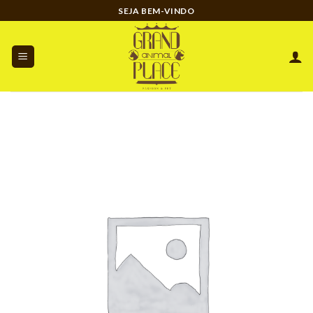
Ir
SEJA BEM-VINDO
para
o
conteúdo