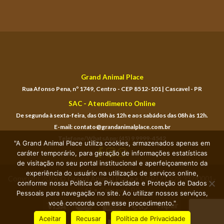
Grand Animal Place
Rua Afonso Pena, nº 1749, Centro - CEP 8512-101 | Cascavel - PR
SAC - Atendimento Online
De segunda à sexta-feira, das 08h às 12h e aos sabádos das 08h às 12h.
E-mail: contato@grandanimalplace.com.br
Telefone/WhatsApp: (45) 9 9999-4542
"A Grand Animal Place utiliza cookies, armazenados apenas em
caráter temporário, para geração de informações estatísticas
de visitação no seu portal institucional e aperfeiçoamento da
experiência do usuário na utilização de serviços online,
Copyright 2026 ©
Grand Animal Place
• CNPJ 21.828.337/0001-
conforme nossa Política de Privacidade e Proteção de Dados
61 • Cascavel-PR
Pessoais para navegação no site. Ao utilizar nossos serviços,
você concorda com esse procedimento."
Aceitar
Recusar
Política de Privacidade