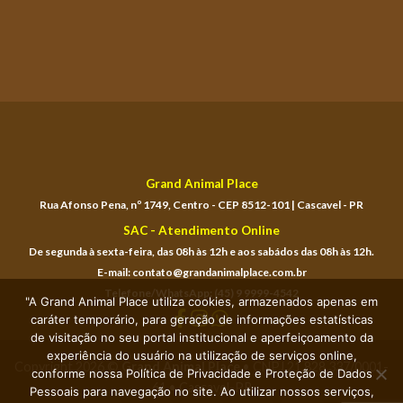
Grand Animal Place
Rua Afonso Pena, nº 1749, Centro - CEP 8512-101 | Cascavel - PR
SAC - Atendimento Online
De segunda à sexta-feira, das 08h às 12h e aos sabádos das 08h às 12h.
E-mail: contato@grandanimalplace.com.br
Telefone/WhatsApp: (45) 9 9999-4542
"A Grand Animal Place utiliza cookies, armazenados apenas em
caráter temporário, para geração de informações estatísticas
de visitação no seu portal institucional e aperfeiçoamento da
experiência do usuário na utilização de serviços online,
Copyright 2026 ©
Grand Animal Place
• CNPJ 21.828.337/0001-
conforme nossa Política de Privacidade e Proteção de Dados
61 • Cascavel-PR
Pessoais para navegação no site. Ao utilizar nossos serviços,