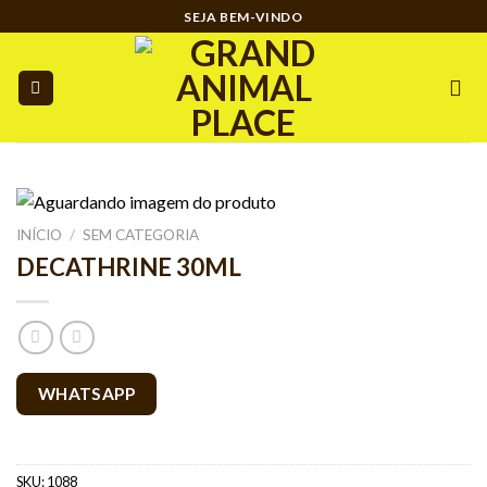
Ir
SEJA BEM-VINDO
para
o
conteúdo
INÍCIO
/
SEM CATEGORIA
DECATHRINE 30ML
WHATSAPP
SKU:
1088