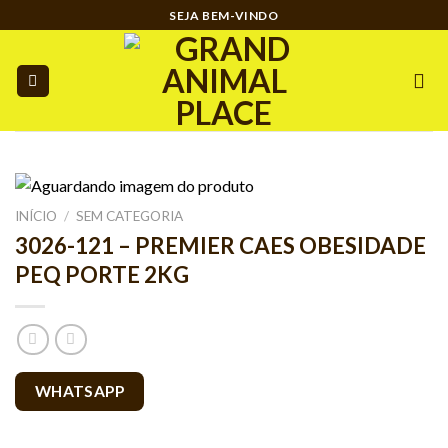
Ir
SEJA BEM-VINDO
para
o
conteúdo
INÍCIO
/
SEM CATEGORIA
3026-121 – PREMIER CAES OBESIDADE
PEQ PORTE 2KG
WHATSAPP