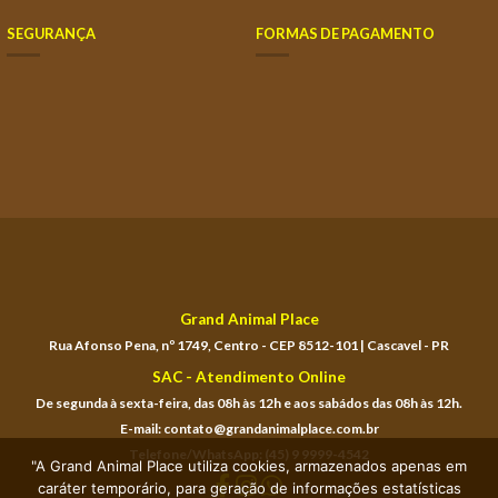
SEGURANÇA
FORMAS DE PAGAMENTO
Grand Animal Place
Rua Afonso Pena, nº 1749, Centro - CEP 8512-101 | Cascavel - PR
SAC - Atendimento Online
De segunda à sexta-feira, das 08h às 12h e aos sabádos das 08h às 12h.
E-mail: contato@grandanimalplace.com.br
Telefone/WhatsApp: (45) 9 9999-4542
"A Grand Animal Place utiliza cookies, armazenados apenas em
caráter temporário, para geração de informações estatísticas