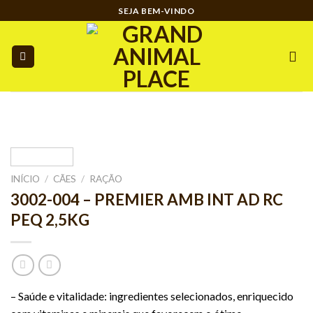
Ir
SEJA BEM-VINDO
para
o
conteúdo
INÍCIO
/
CÃES
/
RAÇÃO
3002-004 – PREMIER AMB INT AD RC
PEQ 2,5KG
– Saúde e vitalidade: ingredientes selecionados, enriquecido