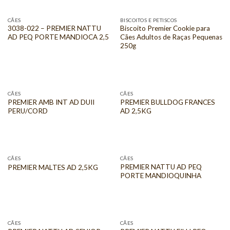
CÃES
BISCOITOS E PETISCOS
3038-022 – PREMIER NATTU
Biscoito Premier Cookie para
AD PEQ PORTE MANDIOCA 2,5
Cães Adultos de Raças Pequenas
250g
CÃES
CÃES
PREMIER AMB INT AD DUII
PREMIER BULLDOG FRANCES
PERU/CORD
AD 2,5KG
CÃES
CÃES
PREMIER NATTU AD PEQ
PREMIER MALTES AD 2,5KG
PORTE MANDIOQUINHA
CÃES
CÃES