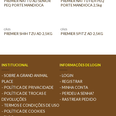
PREMIER NATTU AD SENIOR
PREMIER NATTU FILH PEQ
PEQ PORTE MANDIOCA
PORTE MANDIOCA 2,5kg
CÃES
CÃES
PREMIER SHIH TZU AD 2,5KG
PREMIER SPITZ AD 2,5KG
INSTITUCIONAL
INFORMAÇÕES DE LOGIN
- SOBRE A GRAND ANIMAL
- LOGIN
PLACE
- REGISTRAR
- POLÍTICA DE PRIVACIDADE
- MINHA CONTA
- POLÍTICA DE TROCAS E
- PERDEU A SENHA?
DEVOLUÇÕES
- RASTREAR PEDIDO
- TERMOS E CONDIÇÕES DE USO
- POLÍTICA DE COOKIES