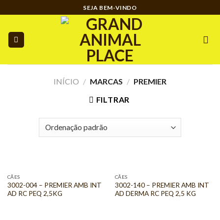
Ir
SEJA BEM-VINDO
para
o
conteúdo
INÍCIO
/
MARCAS
/
PREMIER
FILTRAR
CÃES
CÃES
3002-004 – PREMIER AMB INT
3002-140 – PREMIER AMB INT
AD RC PEQ 2,5KG
AD DERMA RC PEQ 2,5 KG