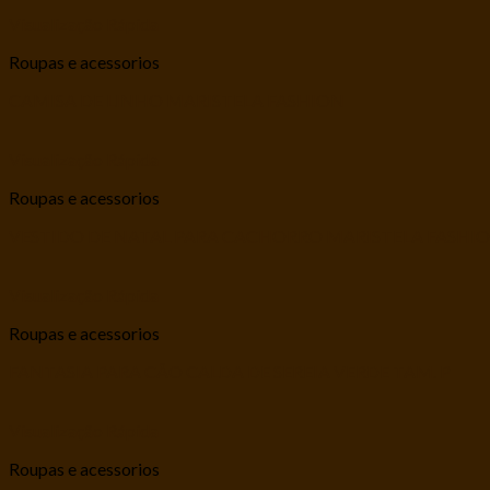
Visualização Rápida
Roupas e acessorios
CAMISA DE LINHO MARISTELA FASHION
Visualização Rápida
Roupas e acessorios
VESTIDO DE NATAL PARA CACHORRO MARISTELA FASHI
Visualização Rápida
Roupas e acessorios
FANTASIA PARA CÃO CALDA DE SEREIA VERDE TAM. P
Visualização Rápida
Roupas e acessorios