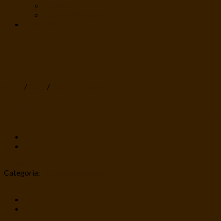
DayCare
Clínica Veterinária
Franquias
Início
/
Cães
/
Roupas e acessorios
VESTIDO FASHIONISTA DOLL 
WhatsApp
Categoria:
Roupas e acessorios
MALLOO