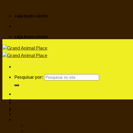
Ir para o conteúdo
seja bem-vindo
seja bem-vindo
Pesquisar por:
Home
Cães
Gatos
Serviços
Banho e Tosa
Hotel Resort Canino