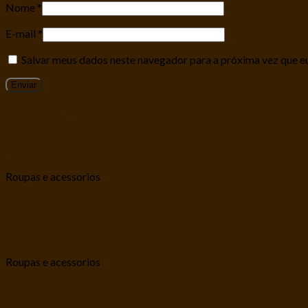
Nome
*
E-mail
*
Salvar meus dados neste navegador para a próxima vez que e
Produtos relacionados
Visualização Rápida
Roupas e acessorios
CAMISA 10 BRASIL AMARELO G4
Visualização Rápida
Roupas e acessorios
ROUPA PARA CACHORRO LEOPARDO CONVERSE TAM. GG