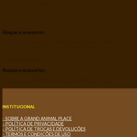
CASACO DOGBERRY TAM. P
Visualização Rápida
Roupas e acessorios
VESTIDO PARA CACHORRO MAMÃE NOEL TAM. PP
Visualização Rápida
Roupas e acessorios
CAMISETA COQUEIROS ROSA MARISTELA FASHION
INSTITUCIONAL
- SOBRE A GRAND ANIMAL PLACE
- POLÍTICA DE PRIVACIDADE
- POLÍTICA DE TROCAS E DEVOLUÇÕES
- TERMOS E CONDIÇÕES DE USO