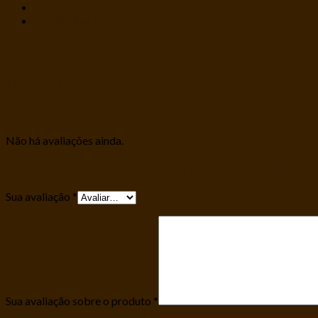
Marca
Avaliações (0)
Marca
MALLOO
Avaliações
Não há avaliações ainda.
Seja o primeiro a avaliar “VESTIDO FASHIONISTA 
Sua avaliação
*
Sua avaliação sobre o produto
*