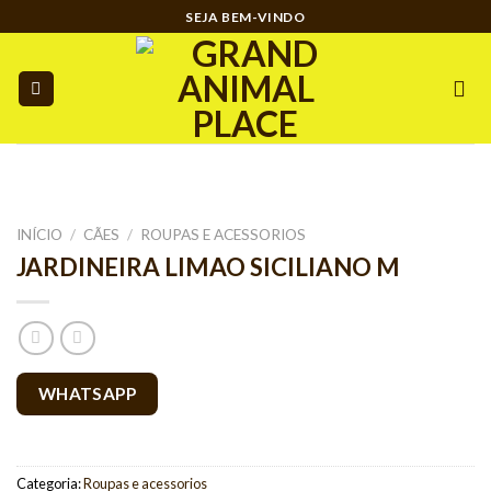
Ir
SEJA BEM-VINDO
para
o
conteúdo
INÍCIO
/
CÃES
/
ROUPAS E ACESSORIOS
JARDINEIRA LIMAO SICILIANO M
WHATSAPP
Categoria:
Roupas e acessorios